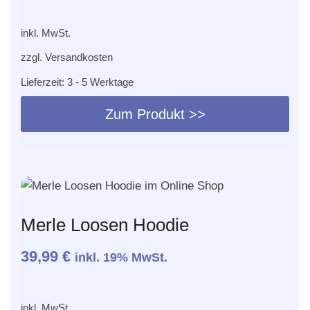
können
inkl. MwSt.
auf
der
zzgl.
Versandkosten
Produktseite
Lieferzeit:
3 - 5 Werktage
gewählt
werden
Zum Produkt >>
Dieses
Produkt
weist
mehrere
Varianten
Merle Loosen Hoodie
auf.
Die
39,99
€
inkl. 19% MwSt.
Optionen
können
inkl. MwSt.
auf