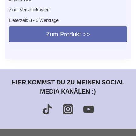
der
zzgl.
Versandkosten
Produktseite
Lieferzeit:
3 - 5 Werktage
gewählt
werden
Zum Produkt >>
Dieses
Produkt
weist
mehrere
Varianten
HIER KOMMST DU ZU MEINEN SOCIAL
auf.
MEDIA KANÄLEN :)
Die
Optionen
können
auf
der