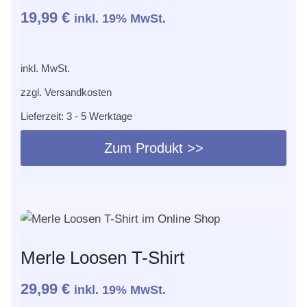
19,99
€
inkl. 19% MwSt.
inkl. MwSt.
zzgl.
Versandkosten
Lieferzeit:
3 - 5 Werktage
Zum Produkt >>
Dieses
Produkt
weist
mehrere
Varianten
Merle Loosen T-Shirt
auf.
Die
29,99
€
inkl. 19% MwSt.
Optionen