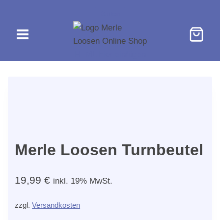
Zum
Button
Inhalt
springen
HTML hier einfügen
Merle Loosen Turnbeutel
19,99
€
inkl. 19% MwSt.
zzgl.
Versandkosten